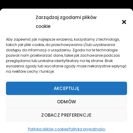
Zarządzaj zgodami plików
cookie
Aby zapewnić jak najlepsze wrażenia, korzystamy z technologii,
takich jak pliki cookie, do przechowywania i/lub uzyskiwania
dostępu do informacji o urządzeniu. Zgoda na te technologie
AKCESORIA
OLEJE SMARY CHEMIA PŁYNY
CZĘŚCI
pozwoli nam przetwarzać dane, takie jak zachowanie podczas
przeglądania lub unikalne identyfikatory na tej stronie. Brak
KASKI I GOGLE
NARZĘDZIA
ODZIEŻ
OPONY DĘTKI
wyrażenia zgody lub wycofanie zgody może niekorzystnie wpłynąć
na niektóre cechy i funkcje.
Regulamin
Kontakt
Koszyk
Wykonujemy naprawy motocykli, skuterów, quadów
AKCEPTUJĘ
wszystkich popularnych marek. Oferujemy szeroki zakres
akcesoriów niezbędnych każdemu motocykliście.
ODMÓW
MOTOSTODOŁA 2022
- Wszelkie prawa zastrzeżone.
ZOBACZ PREFERENCJE
Back
To
Polityka plików cookies
Polityka prywatności
Top