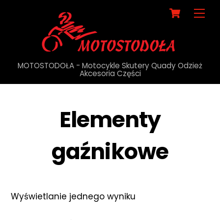
Cart
Me
MOTOSTODOŁA - Motocykle Skutery Quady Odzież
Akcesoria Części
Elementy
gaźnikowe
Wyświetlanie jednego wyniku