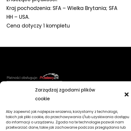
Kraj pochodzenia: SFA – Wielka Brytania; SFA
HH – USA.
Cena dotyczy 1 kompletu
Zarządzaj zgodami plików
cookie
AKCESORIA
OLEJE SMARY CHEMIA PŁYNY
CZĘŚCI
KASKI I GOGLE
NARZĘDZIA
ODZIEŻ
OPONY DĘTKI
Aby zapewnić jak najlepsze wrażenia, korzystamy z technologii,
takich jak pliki cookie, do przechowywania i/lub uzyskiwania dostępu
Regulamin
Kontakt
Koszyk
do informacji o urządzeniu. Zgoda na te technologie pozwoli nam
przetwarzać dane, takie jak zachowanie podczas przeglądania lub