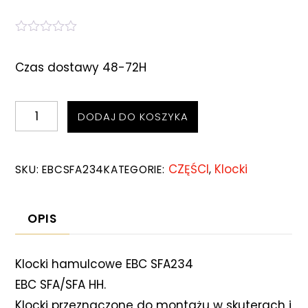
O
c
Czas dostawy 48-72H
e
n
i
o
ilość
n
DODAJ DO KOSZYKA
o
Klocki
0
n
hamulcowe
a
CZĘŚCI
Klocki
SKU:
EBCSFA234
KATEGORIE:
,
5
EBCSFA234
OPIS
Klocki hamulcowe EBC SFA234
EBC SFA/SFA HH.
Klocki przeznaczone do montażu w skuterach i