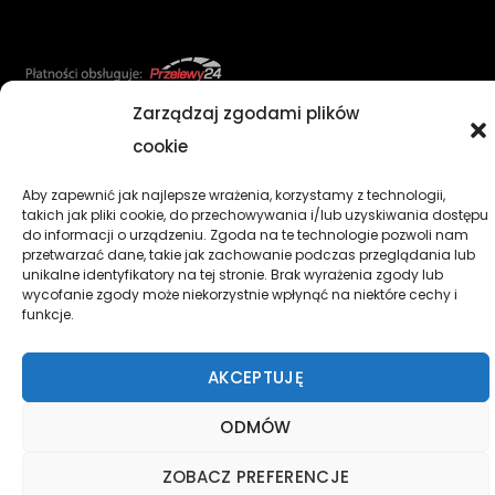
Zarządzaj zgodami plików
cookie
AKCESORIA
OLEJE SMARY CHEMIA PŁYNY
CZĘŚCI
Aby zapewnić jak najlepsze wrażenia, korzystamy z technologii,
KASKI I GOGLE
NARZĘDZIA
ODZIEŻ
OPONY DĘTKI
takich jak pliki cookie, do przechowywania i/lub uzyskiwania dostępu
Regulamin
Kontakt
Koszyk
do informacji o urządzeniu. Zgoda na te technologie pozwoli nam
przetwarzać dane, takie jak zachowanie podczas przeglądania lub
unikalne identyfikatory na tej stronie. Brak wyrażenia zgody lub
Wykonujemy naprawy motocykli, skuterów, quadów
wycofanie zgody może niekorzystnie wpłynąć na niektóre cechy i
wszystkich popularnych marek. Oferujemy szeroki zakres
funkcje.
akcesoriów niezbędnych każdemu motocykliście.
MOTOSTODOŁA 2022
- Wszelkie prawa zastrzeżone.
AKCEPTUJĘ
ODMÓW
ZOBACZ PREFERENCJE