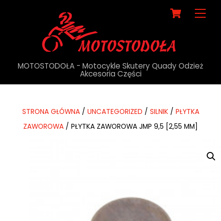
Cart
Me
MOTOSTODOŁA - Motocykle Skutery Quady Odzież
Akcesoria Części
STRONA GŁÓWNA
/
UNCATEGORIZED
/
SILNIK
/
PŁYTKA
ZAWOROWA
/ PŁYTKA ZAWOROWA JMP 9,5 [2,55 MM]