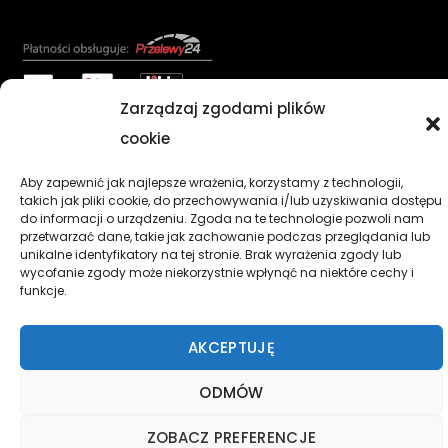
Zarządzaj zgodami plików
AKCESORIA
OLEJE SMARY CHEMIA PŁYNY
CZĘŚCI
cookie
KASKI I GOGLE
NARZĘDZIA
ODZIEŻ
OPONY DĘTKI
Aby zapewnić jak najlepsze wrażenia, korzystamy z technologii,
Regulamin
Kontakt
Koszyk
takich jak pliki cookie, do przechowywania i/lub uzyskiwania dostępu
do informacji o urządzeniu. Zgoda na te technologie pozwoli nam
Wykonujemy naprawy motocykli, skuterów, quadów
przetwarzać dane, takie jak zachowanie podczas przeglądania lub
unikalne identyfikatory na tej stronie. Brak wyrażenia zgody lub
wszystkich popularnych marek. Oferujemy szeroki zakres
wycofanie zgody może niekorzystnie wpłynąć na niektóre cechy i
akcesoriów niezbędnych każdemu motocykliście.
funkcje.
MOTOSTODOŁA 2022
- Wszelkie prawa zastrzeżone.
AKCEPTUJĘ
ODMÓW
ZOBACZ PREFERENCJE