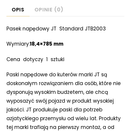
Habana
OPIS
OPINIE (0)
50
Pasek napędowy JT Standard JTB2003
Wymiary:
18,4×785 mm
Cena dotyczy 1 sztuki
Paski napędowe do kuterów marki JT są
doskonałym rozwiązaniem dla osób, które nie
dysponują wysokim budżetem, ale chcą
wyposażyć swój pojazd w produkt wysokiej
jakości. JT produkuje paski dla potrzeb
azjatyckiego przemysłu od wielu lat. Produkty
tej marki trafiają na pierwszy montaż, a od