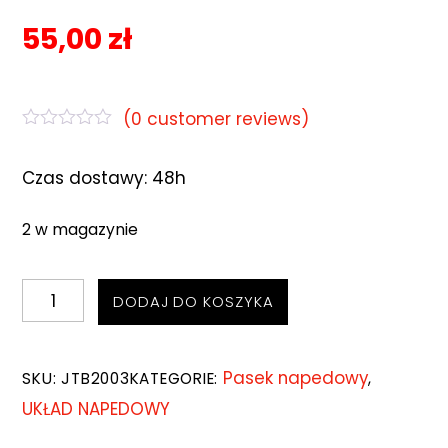
55,00
zł
(
0
customer reviews)
O
c
Czas dostawy: 48h
e
n
i
o
2 w magazynie
n
o
0
ilość
n
DODAJ DO KOSZYKA
a
Pasek
5
napędowy
Pasek napedowy
SKU:
JTB2003
KATEGORIE:
,
JT
UKŁAD NAPEDOWY
18,4x785
Aprilia