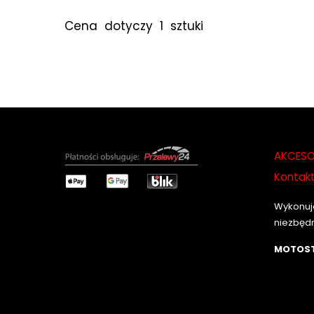
Cena dotyczy 1 sztuki
AKCESO
Kontak
Wykonuje
niezbęd
MOTOST