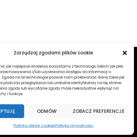
Zarządzaj zgodami plików cookie
ć jak najlepsze wrażenia, korzystamy z technologii, takich jak pliki
RZĘDZIA
ODZIEŻ
OPONY DĘTKI
Regulamin
 przechowywania i/lub uzyskiwania dostępu do informacji o
. Zgoda na te technologie pozwoli nam przetwarzać dane, takie jak
 podczas przeglądania lub unikalne identyfikatory na tej stronie.
enia zgody lub wycofanie zgody może niekorzystnie wpłynąć na
arek. Oferujemy szeroki zakres akcesoriów
chy i funkcje.
EPTUJĘ
ODMÓW
ZOBACZ PREFERENCJE
Back
Polityka plików cookies
Polityka prywatności
To
Top