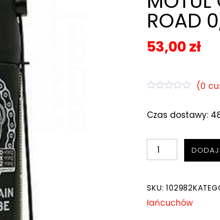
MOTUL 
ROAD 0
53,00
zł
(
0
cu
O
c
Czas dostawy: 
e
n
i
o
ilość
n
DODAJ
o
SMAR
0
n
DO
a
SKU:
102982
KATEG
5
ŁAŃCUCHA
łańcuchów
MOTUL
C3