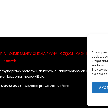
Aby zapewni
RIA
OLEJE SMARY CHEMIA PŁYNY
CZĘŚCI
KASKI I GOGLE
NA
cookie, do
t
Koszyk
urządzeniu
zachowanie
Brak wyraż
my naprawy motocykli, skuterów, quadów wszystkich popularnych m
niektóre ce
nych każdemu motocykliście.
ODOŁA 2022
- Wszelkie prawa zastrzeżone.
AKC